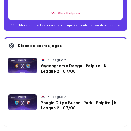
Ver Mais Palpites
18+ | Ministério da Fazenda adverte: Apostar pode causar dependência
Dicas de outros jogos
K-League 2
Gyeongnam x Daegu | Palpite | K-
League 2 | 07/08
K-League 2
Yongin City x Busan I'Park | Palpite | K-
League 2 | 07/08