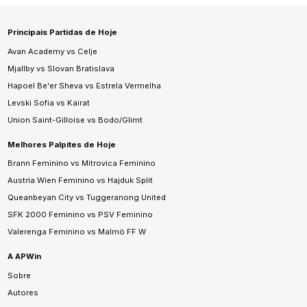
Principais Partidas de Hoje
Avan Academy vs Celje
Mjallby vs Slovan Bratislava
Hapoel Be'er Sheva vs Estrela Vermelha
Levski Sofia vs Kairat
Union Saint-Gilloise vs Bodo/Glimt
Melhores Palpites de Hoje
Brann Feminino vs Mitrovica Feminino
Austria Wien Feminino vs Hajduk Split
Queanbeyan City vs Tuggeranong United
SFK 2000 Feminino vs PSV Feminino
Valerenga Feminino vs Malmö FF W
A APWin
Sobre
Autores