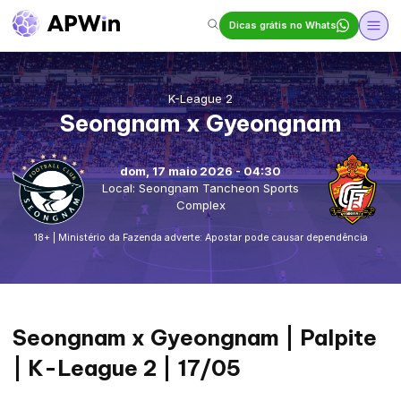
Dicas grátis no Whats
K-League 2
Seongnam x Gyeongnam
dom, 17 maio 2026 - 04:30
Local: Seongnam Tancheon Sports
Complex
18+ | Ministério da Fazenda adverte: Apostar pode causar dependência
Seongnam x Gyeongnam | Palpite
| K-League 2 | 17/05