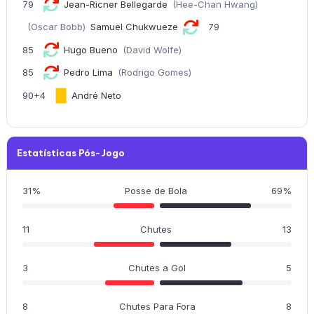
79
Jean-Ricner Bellegarde
(Hee-Chan Hwang)
(Oscar Bobb)
Samuel Chukwueze
79
85
Hugo Bueno
(David Wolfe)
85
Pedro Lima
(Rodrigo Gomes)
90+4
André Neto
Estatísticas Pós-Jogo
31%
Posse de Bola
69%
11
Chutes
13
3
Chutes a Gol
5
8
Chutes Para Fora
8