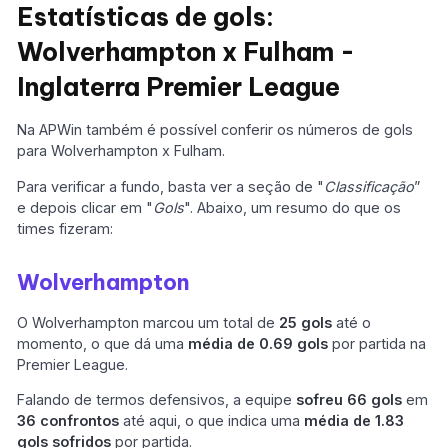
Estatísticas de gols:
Wolverhampton x Fulham -
Inglaterra Premier League
Na APWin também é possível conferir os números de gols
para Wolverhampton x Fulham.
Para verificar a fundo, basta ver a seção de "
Classificação
”
e depois clicar em "
Gols
". Abaixo, um resumo do que os
times fizeram:
Wolverhampton
O Wolverhampton marcou um total de
25 gols
até o
momento, o que dá uma
média de 0.69 gols
por partida na
Premier League.
Falando de termos defensivos, a equipe
sofreu 66 gols
em
36 confrontos
até aqui, o que indica uma
média de 1.83
gols sofridos
por partida.