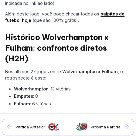
indicada no link ao lado).
Além deste jogo, você pode checar todos os
palpites de
futebol hoje
(que são 100% grátis).
Histórico Wolverhampton x
Fulham: confrontos diretos
(H2H)
Nos últimos 27 jogos entre
Wolverhampton x Fulham
, o
retrospecto é esse:
Wolverhampton
: 13 vitórias
Empates
: 8
Fulham
: 6 vitórias
Partida Anterior
Próxima Partida