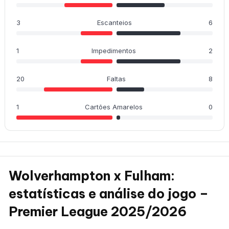
3
Escanteios
6
1
Impedimentos
2
20
Faltas
8
1
Cartões Amarelos
0
Wolverhampton x Fulham:
estatísticas e análise do jogo –
Premier League 2025/2026