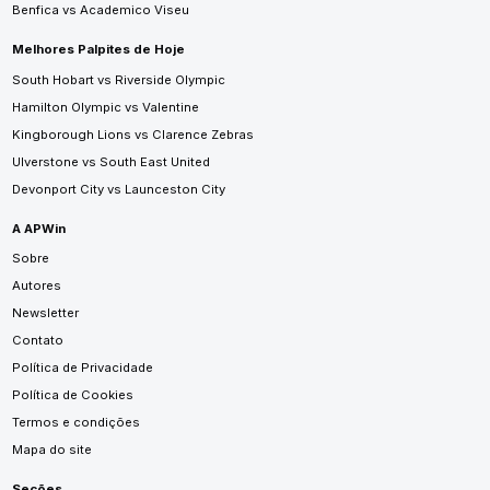
Benfica vs Academico Viseu
Melhores Palpites de Hoje
South Hobart vs Riverside Olympic
Hamilton Olympic vs Valentine
Kingborough Lions vs Clarence Zebras
Ulverstone vs South East United
Devonport City vs Launceston City
A APWin
Sobre
Autores
Newsletter
Contato
Política de Privacidade
Política de Cookies
Termos e condições
Mapa do site
Seções