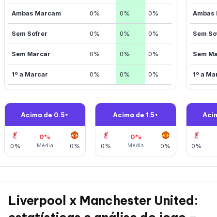
Ambas Marcam
0%
0%
0%
Ambas
Sem Sofrer
0%
0%
0%
Sem So
Sem Marcar
0%
0%
0%
Sem Ma
1º a Marcar
0%
0%
0%
1º a Ma
Acima de 0.5+
Acima de 1.5+
Aci
0%
0%
0%
Média
0%
0%
Média
0%
0%
Liverpool x Manchester United: