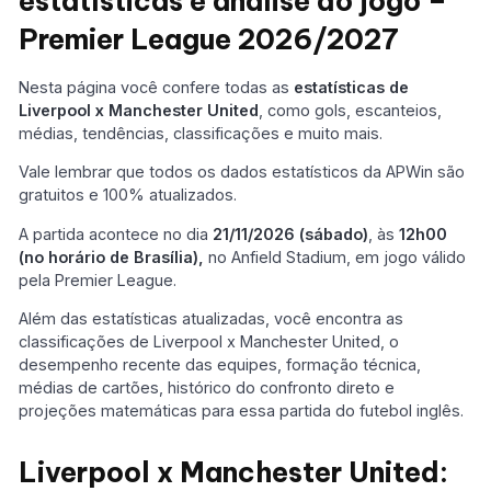
estatísticas e análise do jogo –
Premier League 2026/2027
Nesta página você confere todas as
estatísticas de
Liverpool x Manchester United
, como gols, escanteios,
médias, tendências, classificações e muito mais.
Vale lembrar que todos os dados estatísticos da APWin são
gratuitos e 100% atualizados.
A partida acontece no dia
21/11/2026 (sábado)
, às
12h00
(no horário de Brasília),
no Anfield Stadium, em jogo válido
pela Premier League.
Além das estatísticas atualizadas, você encontra as
classificações de Liverpool x Manchester United, o
desempenho recente das equipes, formação técnica,
médias de cartões, histórico do confronto direto e
projeções matemáticas para essa partida do futebol inglês.
Liverpool x Manchester United: