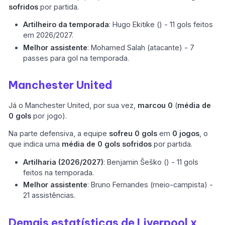
sofridos
por partida.
Artilheiro da temporada
: Hugo Ekitike () - 11 gols feitos
em 2026/2027.
Melhor assistente
: Mohamed Salah (atacante) - 7
passes para gol na temporada.
Manchester United
Já o Manchester United, por sua vez,
marcou 0
(
média de
0 gols
por jogo).
Na parte defensiva, a equipe
sofreu 0 gols
em
0 jogos
, o
que indica uma
média de 0 gols sofridos
por partida.
Artilharia (2026/2027)
: Benjamin Šeško () - 11 gols
feitos na temporada.
Melhor assistente
: Bruno Fernandes (meio-campista) -
21 assistências.
Demais estatísticas de Liverpool x