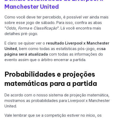
Manchester United
Como você deve ter percebido, é possível ver ainda mais
sobre esse jogo de sábado. Para isso, confira as abas
“
Odds
,
Forma
e
Classificação
". Lá você encontra mais
detalhes pré-jogo.
E claro: se quiser ver o
resultado Liverpool x Manchester
United
, bem como todas as estatísticas pós-jogo, es
sa
página será atualizada
com todas as informações do
evento assim que o árbitro encerrar a partida.
Probabilidades e projeções
matemáticas para a partida
De acordo com o nosso sistema de projeção matemática,
mostramos as probabilidades para Liverpool x Manchester
United.
Vale lembrar que se a competição estiver no início, os