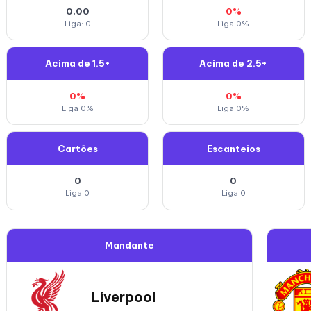
0.00
0%
Liga: 0
Liga 0%
Acima de 1.5+
Acima de 2.5+
0%
0%
Liga 0%
Liga 0%
Cartões
Escanteios
0
0
Liga 0
Liga 0
Mandante
Liverpool