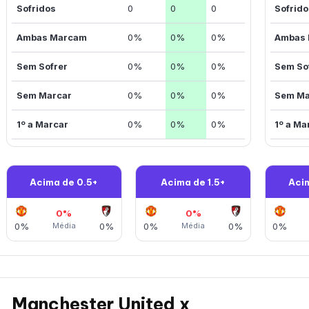
Sofridos
0
0
0
Sofrid
Ambas Marcam
0%
0%
0%
Ambas
Sem Sofrer
0%
0%
0%
Sem So
Sem Marcar
0%
0%
0%
Sem Ma
1º a Marcar
0%
0%
0%
1º a Ma
Acima de 0.5+
Acima de 1.5+
Aci
0%
0%
0%
Média
0%
0%
Média
0%
0%
Manchester United x