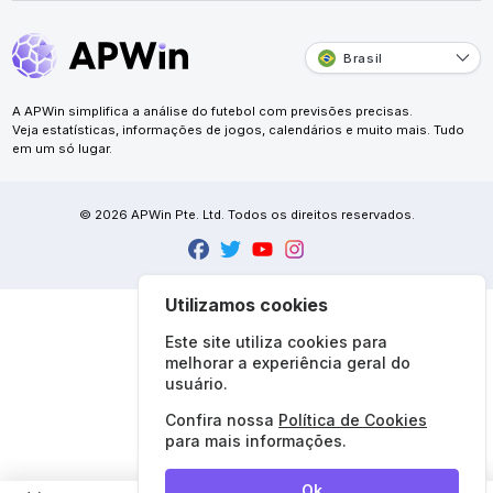
Brasil
A APWin simplifica a análise do futebol com previsões precisas.
Veja estatísticas, informações de jogos, calendários e muito mais. Tudo
em um só lugar.
© 2026 APWin Pte. Ltd. Todos os direitos reservados.
Utilizamos cookies
Este site utiliza cookies para
melhorar a experiência geral do
usuário.
Confira nossa
Política de Cookies
para mais informações.
Ok