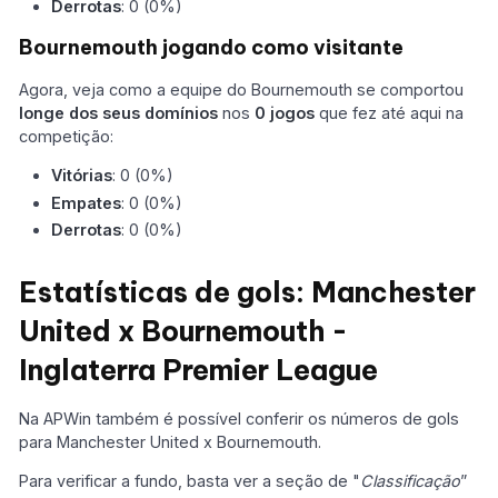
Derrotas
: 0 (0%)
Bournemouth jogando como visitante
Agora, veja como a equipe do Bournemouth se comportou
longe dos seus domínios
nos
0 jogos
que fez até aqui na
competição:
Vitórias
: 0 (0%)
Empates
: 0 (0%)
Derrotas
: 0 (0%)
Estatísticas de gols: Manchester
United x Bournemouth -
Inglaterra Premier League
Na APWin também é possível conferir os números de gols
para Manchester United x Bournemouth.
Para verificar a fundo, basta ver a seção de "
Classificação
”