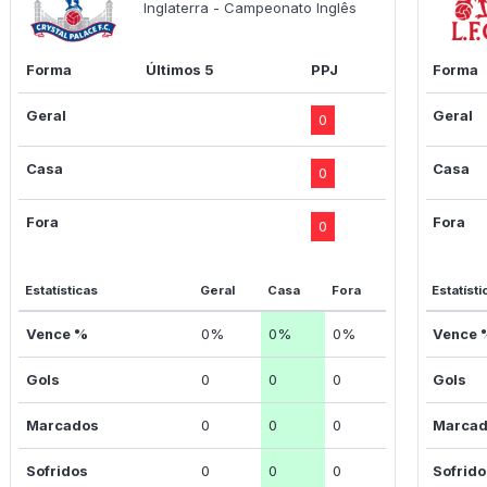
Inglaterra - Campeonato Inglês
Forma
Últimos 5
PPJ
Forma
Geral
Geral
0
Casa
Casa
0
Fora
Fora
0
Estatísticas
Geral
Casa
Fora
Estatísti
Vence %
0%
0%
0%
Vence 
Gols
0
0
0
Gols
Marcados
0
0
0
Marca
Sofridos
0
0
0
Sofrid