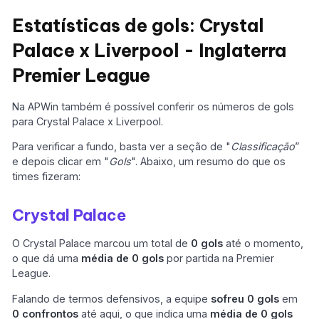
Estatísticas de gols: Crystal
Palace x Liverpool - Inglaterra
Premier League
Na APWin também é possível conferir os números de gols
para Crystal Palace x Liverpool.
Para verificar a fundo, basta ver a seção de "
Classificação
”
e depois clicar em "
Gols
". Abaixo, um resumo do que os
times fizeram:
Crystal Palace
O Crystal Palace marcou um total de
0 gols
até o momento,
o que dá uma
média de 0 gols
por partida na Premier
League.
Falando de termos defensivos, a equipe
sofreu 0 gols
em
0 confrontos
até aqui, o que indica uma
média de 0 gols