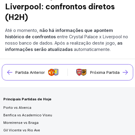
Liverpool: confrontos diretos
(H2H)
Até o momento,
não há informações que apontem
histórico de confrontos
entre Crystal Palace x Liverpool no
nosso banco de dados. Após a realização deste jogo,
as
informações serão atualizadas
automaticamente.
Partida Anterior
Próxima Partida
Principais Partidas de Hoje
Porto vs Alverca
Benfica vs Academico Viseu
Moreirense vs Braga
Gil Vicente vs Rio Ave