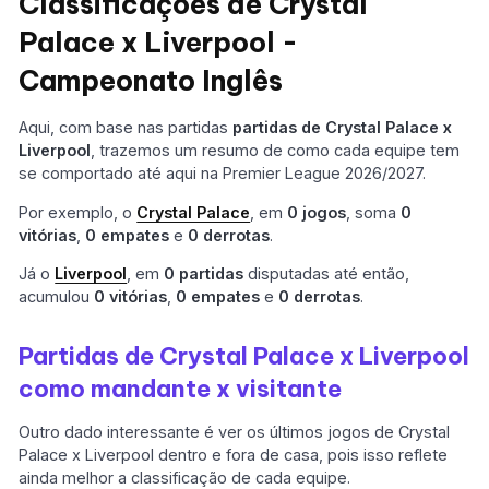
Classificações de Crystal
Palace x Liverpool -
Campeonato Inglês
Aqui, com base nas partidas
partidas de Crystal Palace x
Liverpool
, trazemos um resumo de como cada equipe tem
se comportado até aqui na Premier League 2026/2027.
Por exemplo, o
Crystal Palace
, em
0 jogos
, soma
0
vitórias
,
0 empates
e
0 derrotas
.
Já o
Liverpool
, em
0 partidas
disputadas até então,
acumulou
0 vitórias
,
0 empates
e
0 derrotas
.
Partidas de Crystal Palace x Liverpool
como mandante x visitante
Outro dado interessante é ver os últimos jogos de Crystal
Palace x Liverpool dentro e fora de casa, pois isso reflete
ainda melhor a classificação de cada equipe.