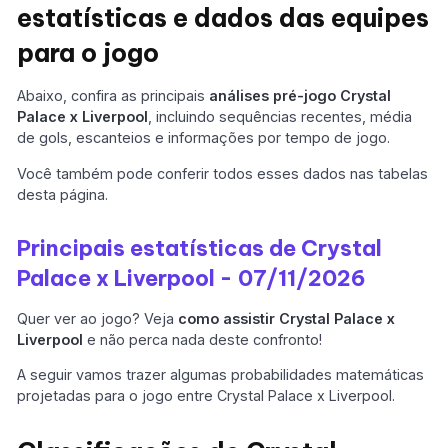
estatísticas e dados das equipes
para o jogo
Abaixo, confira as principais
análises pré-jogo
Crystal
Palace x Liverpool
, incluindo sequências recentes, média
de gols, escanteios e informações por tempo de jogo.
Você também pode conferir todos esses dados nas tabelas
desta página.
Principais estatísticas de Crystal
Palace x Liverpool - 07/11/2026
Quer ver ao jogo? Veja
como assistir Crystal Palace x
Liverpool
e não perca nada deste confronto!
A seguir vamos trazer algumas probabilidades matemáticas
projetadas para o jogo entre Crystal Palace x Liverpool.