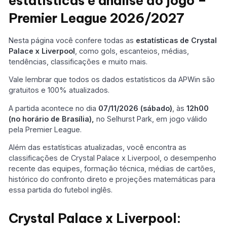
estatísticas e análise do jogo –
Premier League 2026/2027
Nesta página você confere todas as
estatísticas de Crystal
Palace x Liverpool
, como gols, escanteios, médias,
tendências, classificações e muito mais.
Vale lembrar que todos os dados estatísticos da APWin são
gratuitos e 100% atualizados.
A partida acontece no dia
07/11/2026 (sábado)
, às
12h00
(no horário de Brasília),
no Selhurst Park, em jogo válido
pela Premier League.
Além das estatísticas atualizadas, você encontra as
classificações de Crystal Palace x Liverpool, o desempenho
recente das equipes, formação técnica, médias de cartões,
histórico do confronto direto e projeções matemáticas para
essa partida do futebol inglês.
Crystal Palace x Liverpool: