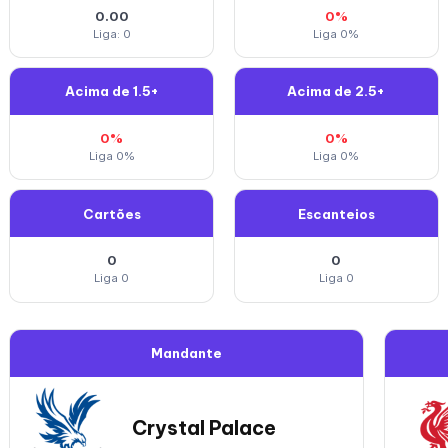
0.00
0%
Liga: 0
Liga 0%
Acima de 1.5+
Acima de 2.5+
0%
0%
Liga 0%
Liga 0%
Cartões
Escanteios
0
0
Liga 0
Liga 0
Mandante
Crystal Palace