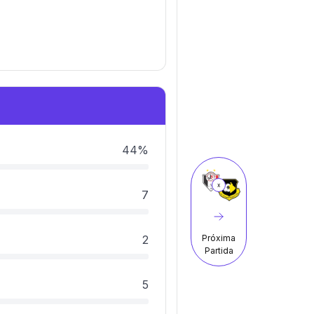
44%
x
7
2
Próxima
Partida
5