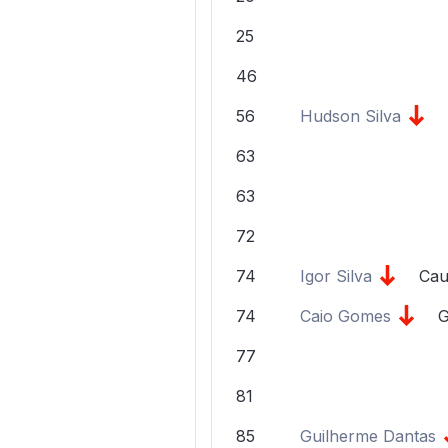
25
46
56
Hudson Silva
63
63
72
74
Igor Silva
Cau
74
Caio Gomes
G
77
81
85
Guilherme Dantas