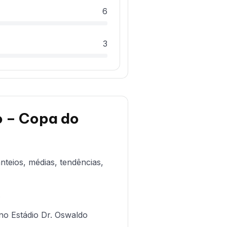
6
3
go – Copa do
nteios, médias, tendências,
.
no Estádio Dr. Oswaldo