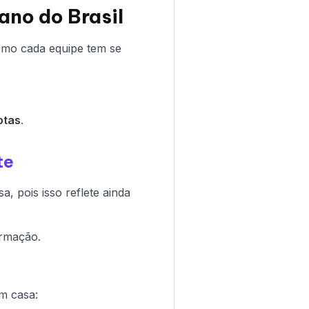
ano do Brasil
mo cada equipe tem se
otas
.
te
, pois isso reflete ainda
ormação.
m casa: