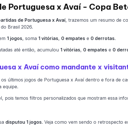
de Portuguesa x Avaí - Copa Bet
partidas de Portuguesa x Avaí
, trazemos um resumo de co
do Brasil 2026.
 em
1 jogos
, soma
1 vitórias
,
0 empates
e
0 derrotas
.
utadas até então, acumulou
1 vitórias
,
0 empates
e
0 derr
uesa x Avaí como mandante x visitan
os últimos jogos de Portuguesa x Avaí dentro e fora de casa
a equipe.
l, pois temos filtros personalizados que mostram essa inf
esa
disputou 1 jogos
. Veja como vem sendo o retrospecto e