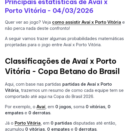
Principais estatísticas de Avaí x
Porto Vitória - 04/03/2026
Quer ver ao jogo? Veja
como assistir Avaí x Porto Vitória
e
não perca nada deste confronto!
A seguir vamos trazer algumas probabilidades matemáticas
projetadas para o jogo entre Avaí x Porto Vitória.
Classificações de Avaí x Porto
Vitória - Copa Betano do Brasil
Aqui, com base nas partidas
partidas de Avaí x Porto
Vitória
, trazemos um resumo de como cada equipe tem se
comportado até aqui na Copa do Brasil 2026.
Por exemplo, o
Avaí
, em
0 jogos
, soma
0 vitórias
,
0
empates
e
0 derrotas
.
Já o
Porto Vitória
, em
0 partidas
disputadas até então,
acumulou
0 vitórias
,
0 empates
e
0 derrotas
.