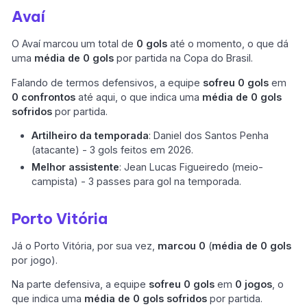
Avaí
O Avaí marcou um total de
0 gols
até o momento, o que dá
uma
média de 0 gols
por partida na Copa do Brasil.
Falando de termos defensivos, a equipe
sofreu 0 gols
em
0 confrontos
até aqui, o que indica uma
média de 0 gols
sofridos
por partida.
Artilheiro da temporada
: Daniel dos Santos Penha
(atacante) - 3 gols feitos em 2026.
Melhor assistente
: Jean Lucas Figueiredo (meio-
campista) - 3 passes para gol na temporada.
Porto Vitória
Já o Porto Vitória, por sua vez,
marcou 0
(
média de 0 gols
por jogo).
Na parte defensiva, a equipe
sofreu 0 gols
em
0 jogos
, o
que indica uma
média de 0 gols sofridos
por partida.