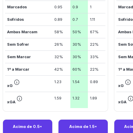
Marcados
0.95
0.9
1
Marca
Sofridos
0.89
0.7
1.11
Sofrid
Ambas Marcam
58%
50%
67%
Ambas
Sem Sofrer
26%
30%
22%
Sem So
Sem Marcar
32%
30%
33%
Sem Ma
1º a Marcar
42%
60%
22%
1º a Ma
1.23
1.54
0.89
xG
xG
1.59
1.32
1.89
xGA
xGA
Acima de 0.5+
Acima de 1.5+
Aci