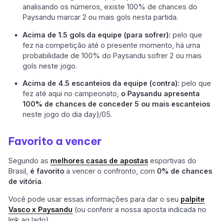
analisando os números, existe 100% de chances do
Paysandu marcar 2 ou mais gols nesta partida.
Acima de 1.5 gols da equipe (para sofrer):
pelo que
fez na competição até o presente momento, há uma
probabilidade de 100% do Paysandu sofrer 2 ou mais
gols neste jogo.
Acima de 4.5 escanteios da equipe (contra):
pelo que
fez até aqui no campeonato,
o Paysandu apresenta
100% de chances de conceder 5 ou mais escanteios
neste jogo do dia day}/05.
Favorito a vencer
Segundo as
melhores casas de apostas
esportivas do
Brasil,
é favorito
a vencer o confronto, com
0% de chances
de vitória
.
Você pode usar essas informações para dar o seu
palpite
Vasco x Paysandu
(ou conferir a nossa aposta indicada no
link ao lado).