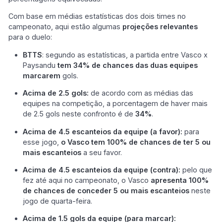
Com base em médias estatísticas dos dois times no
campeonato, aqui estão algumas
projeções relevantes
para o duelo:
BTTS
: segundo as estatísticas, a partida entre Vasco x
Paysandu
tem 34% de chances das duas equipes
marcarem
gols.
Acima de 2.5 gols:
de acordo com as médias das
equipes na competição, a porcentagem de haver mais
de 2.5 gols neste confronto é de
34%
.
Acima de 4.5 escanteios da equipe (a favor):
para
esse jogo,
o Vasco tem 100% de chances de ter 5 ou
mais escanteios
a seu favor.
Acima de 4.5 escanteios da equipe (contra):
pelo que
fez até aqui no campeonato, o Vasco
apresenta 100%
de chances de conceder 5 ou mais escanteios
neste
jogo de quarta-feira.
Acima de 1.5 gols da equipe (para marcar):