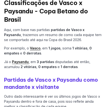
Classificações de Vasco x
Paysandu - Copa Betano do
Brasil
Aqui, com base nas partidas
partidas de Vasco x
Paysandu
, trazemos um resumo de como cada equipe tem
se comportado até aqui na Copa do Brasil 2026.
Por exemplo, o
Vasco
, em
1 jogos
, soma
1 vitórias
,
0
empates
e
0 derrotas
.
Já o
Paysandu
, em
3 partidas
disputadas até então,
acumulou
2 vitórias
,
0 empates
e
1 derrotas
.
Partidas de Vasco x Paysandu como
mandante x visitante
Outro dado interessante é ver os últimos jogos de Vasco x
Paysandu dentro e fora de casa, pois isso reflete ainda
melhor a classificação de cada equipe.