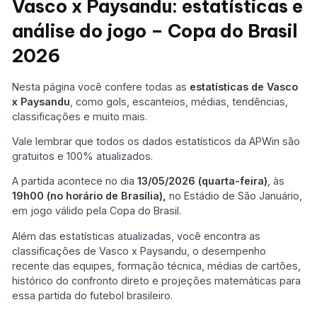
Vasco x Paysandu: estatísticas e
análise do jogo – Copa do Brasil
2026
Nesta página você confere todas as
estatísticas de Vasco
x Paysandu
, como gols, escanteios, médias, tendências,
classificações e muito mais.
Vale lembrar que todos os dados estatísticos da APWin são
gratuitos e 100% atualizados.
A partida acontece no dia
13/05/2026 (quarta-feira)
, às
19h00 (no horário de Brasília),
no Estádio de São Januário,
em jogo válido pela Copa do Brasil.
Além das estatísticas atualizadas, você encontra as
classificações de Vasco x Paysandu, o desempenho
recente das equipes, formação técnica, médias de cartões,
histórico do confronto direto e projeções matemáticas para
essa partida do futebol brasileiro.