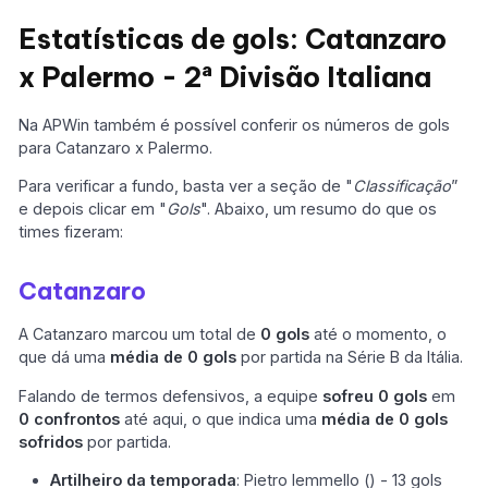
Estatísticas de gols: Catanzaro
x Palermo - 2ª Divisão Italiana
Na APWin também é possível conferir os números de gols
para Catanzaro x Palermo.
Para verificar a fundo, basta ver a seção de "
Classificação
”
e depois clicar em "
Gols
". Abaixo, um resumo do que os
times fizeram:
Catanzaro
A Catanzaro marcou um total de
0 gols
até o momento, o
que dá uma
média de 0 gols
por partida na Série B da Itália.
Falando de termos defensivos, a equipe
sofreu 0 gols
em
0 confrontos
até aqui, o que indica uma
média de 0 gols
sofridos
por partida.
Artilheiro da temporada
: Pietro Iemmello () - 13 gols