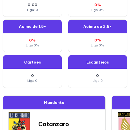
0.00
0%
Liga: 0
Liga 0%
Acima de 1.5+
Acima de 2.5+
0%
0%
Liga 0%
Liga 0%
Cartões
Escanteios
0
0
Liga 0
Liga 0
Mandante
Catanzaro