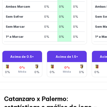
Ambas Marcam
0%
0%
0%
Ambas
Sem Sofrer
0%
0%
0%
Sem So
Sem Marcar
0%
0%
0%
Sem Ma
1º a Marcar
0%
0%
0%
1º a Ma
Acima de 0.5+
Acima de 1.5+
Aci
0%
0%
0%
Média
0%
0%
Média
0%
0%
Catanzaro x Palermo: