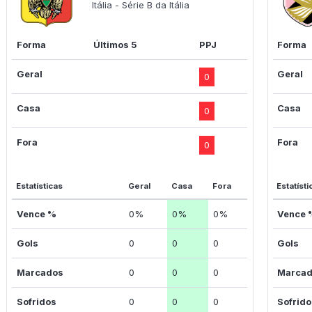
Itália - Série B da Itália
Forma
Últimos 5
PPJ
Forma
Geral
Geral
0
Casa
Casa
0
Fora
Fora
0
Estatísticas
Geral
Casa
Fora
Estatísti
Vence %
0%
0%
0%
Vence 
Gols
0
0
0
Gols
Marcados
0
0
0
Marca
Sofridos
0
0
0
Sofrid