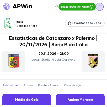
Dicas grátis no Whats
Itália
Favoritar esse Jogo
Série B da Itália
Estatísticas de Catanzaro x Palermo |
20/11/2026 | Série B da Itália
20.11.2026 - 21:00
Local: Stadio Nicola Ceravolo
Estatísticas
Forma
Frente a Frente
Classificação
Média de Gols
Ambas Marcam