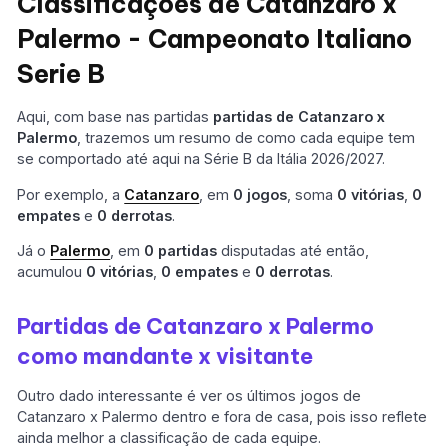
Classificações de Catanzaro x
Palermo - Campeonato Italiano
Serie B
Aqui, com base nas partidas
partidas de Catanzaro x
Palermo
, trazemos um resumo de como cada equipe tem
se comportado até aqui na Série B da Itália 2026/2027.
Por exemplo, a
Catanzaro
, em
0 jogos
, soma
0 vitórias
,
0
empates
e
0 derrotas
.
Já o
Palermo
, em
0 partidas
disputadas até então,
acumulou
0 vitórias
,
0 empates
e
0 derrotas
.
Partidas de Catanzaro x Palermo
como mandante x visitante
Outro dado interessante é ver os últimos jogos de
Catanzaro x Palermo dentro e fora de casa, pois isso reflete
ainda melhor a classificação de cada equipe.