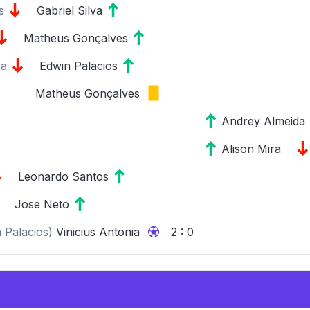
s
Gabriel Silva
Matheus Gonçalves
ra
Edwin Palacios
Matheus Gonçalves
Andrey Almeida
Alison Mira
Leonardo Santos
Jose Neto
 Palacios
)
Vinicius Antonia
2 : 0