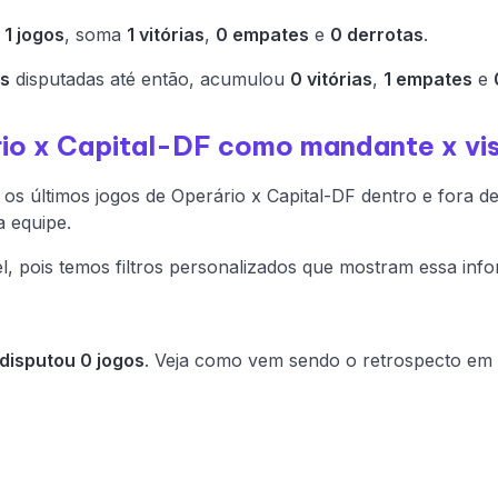
m
1 jogos
, soma
1 vitórias
,
0 empates
e
0 derrotas
.
as
disputadas até então, acumulou
0 vitórias
,
1 empates
e
rio x Capital-DF como mandante x vis
os últimos jogos de Operário x Capital-DF dentro e fora de 
a equipe.
l, pois temos filtros personalizados que mostram essa inf
disputou 0 jogos
. Veja como vem sendo o retrospecto em 