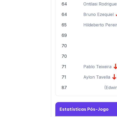
64
Ontilasi Rodrigue
64
Bruno Ezequiel
65
Hildeberto Perei
69
70
70
71
Pablo Teixeira
71
Aylon Tavella
87
(
Edwin
Estatísticas Pós-Jogo