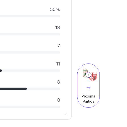
50%
18
7
11
x
8
Próxima
0
Partida