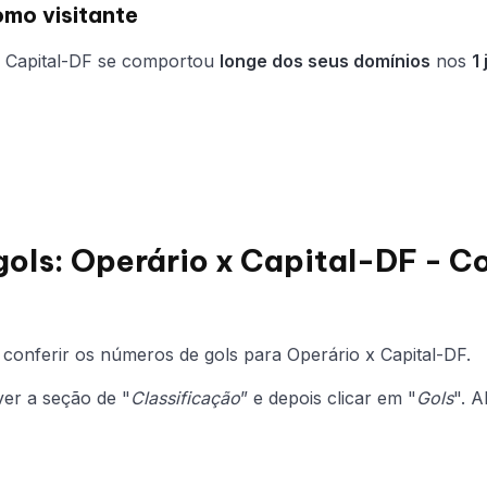
mo visitante
o Capital-DF se comportou
longe dos seus domínios
nos
1
gols: Operário x Capital-DF - C
onferir os números de gols para Operário x Capital-DF.
ver a seção de "
Classificação
” e depois clicar em "
Gols
". 