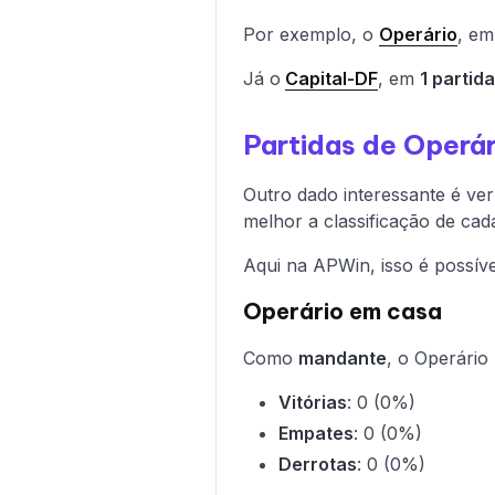
Por exemplo, o
Operário
, e
Já o
Capital-DF
, em
1 partid
Partidas de Operá
Outro dado interessante é ver 
melhor a classificação de cad
Aqui na APWin, isso é possíve
Operário em casa
Como
mandante
, o Operário
Vitórias
: 0 (0%)
Empates
: 0 (0%)
Derrotas
: 0 (0%)