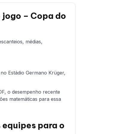
o jogo – Copa do
escanteios, médias,
.
,
no Estádio Germano Krüger,
l-DF, o desempenho recente
eções matemáticas para essa
s equipes para o