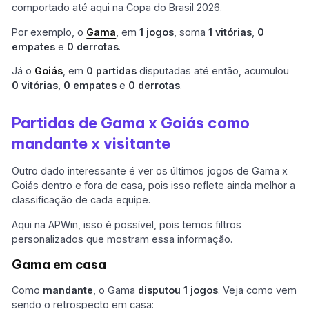
comportado até aqui na Copa do Brasil 2026.
Por exemplo, o
Gama
, em
1 jogos
, soma
1 vitórias
,
0
empates
e
0 derrotas
.
Já o
Goiás
, em
0 partidas
disputadas até então, acumulou
0 vitórias
,
0 empates
e
0 derrotas
.
Partidas de Gama x Goiás como
mandante x visitante
Outro dado interessante é ver os últimos jogos de Gama x
Goiás dentro e fora de casa, pois isso reflete ainda melhor a
classificação de cada equipe.
Aqui na APWin, isso é possível, pois temos filtros
personalizados que mostram essa informação.
Gama em casa
Como
mandante
, o Gama
disputou 1 jogos
. Veja como vem
sendo o retrospecto em casa: