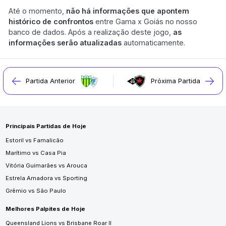
Até o momento,
não há informações que apontem
histórico de confrontos
entre Gama x Goiás no nosso
banco de dados. Após a realização deste jogo,
as
informações serão atualizadas
automaticamente.
Partida Anterior
Próxima Partida
Principais Partidas de Hoje
Estoril vs Famalicão
Marítimo vs Casa Pia
Vitória Guimarães vs Arouca
Estrela Amadora vs Sporting
Grêmio vs São Paulo
Melhores Palpites de Hoje
Queensland Lions vs Brisbane Roar II