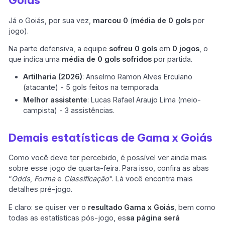
Goiás
Já o Goiás, por sua vez,
marcou 0
(
média de 0 gols
por
jogo).
Na parte defensiva, a equipe
sofreu 0 gols
em
0 jogos
, o
que indica uma
média de 0 gols sofridos
por partida.
Artilharia (2026)
: Anselmo Ramon Alves Erculano
(atacante) - 5 gols feitos na temporada.
Melhor assistente
: Lucas Rafael Araujo Lima (meio-
campista) - 3 assistências.
Demais estatísticas de Gama x Goiás
Como você deve ter percebido, é possível ver ainda mais
sobre esse jogo de quarta-feira. Para isso, confira as abas
“
Odds
,
Forma
e
Classificação
". Lá você encontra mais
detalhes pré-jogo.
E claro: se quiser ver o
resultado Gama x Goiás
, bem como
todas as estatísticas pós-jogo, es
sa página será