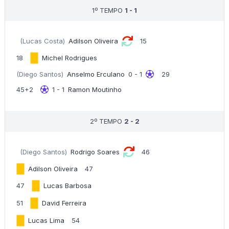
1º TEMPO
1 - 1
(Lucas Costa)
Adilson Oliveira
15
18
Michel Rodrigues
(Diego Santos)
Anselmo Erculano
0 - 1
29
45+2
1 - 1
Ramon Moutinho
2º TEMPO
2 - 2
(Diego Santos)
Rodrigo Soares
46
Adilson Oliveira
47
47
Lucas Barbosa
51
David Ferreira
Lucas Lima
54