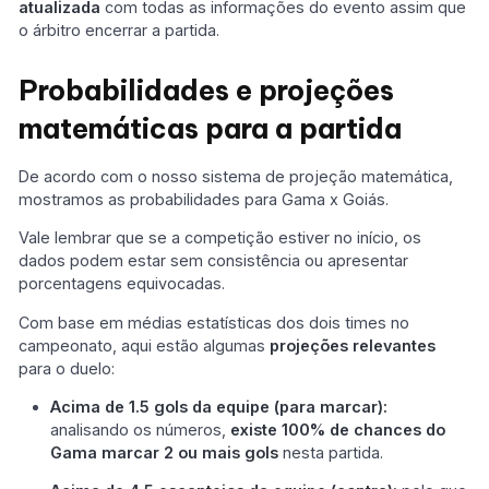
atualizada
com todas as informações do evento assim que
o árbitro encerrar a partida.
Probabilidades e projeções
matemáticas para a partida
De acordo com o nosso sistema de projeção matemática,
mostramos as probabilidades para Gama x Goiás.
Vale lembrar que se a competição estiver no início, os
dados podem estar sem consistência ou apresentar
porcentagens equivocadas.
Com base em médias estatísticas dos dois times no
campeonato, aqui estão algumas
projeções relevantes
para o duelo:
Acima de 1.5 gols da equipe (para marcar):
analisando os números,
existe 100% de chances do
Gama marcar 2 ou mais gols
nesta partida.