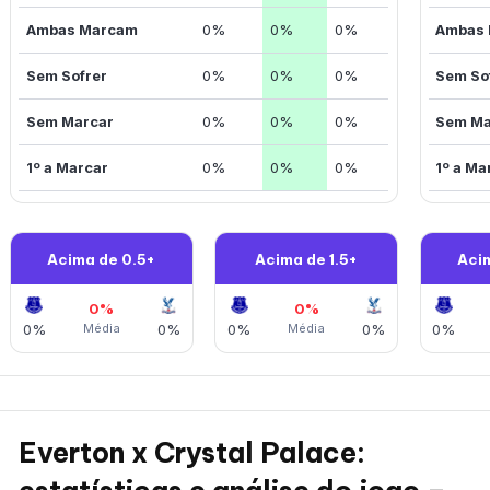
Ambas Marcam
0%
0%
0%
Ambas
Sem Sofrer
0%
0%
0%
Sem So
Sem Marcar
0%
0%
0%
Sem Ma
1º a Marcar
0%
0%
0%
1º a Ma
Acima de 0.5+
Acima de 1.5+
Aci
0%
0%
0%
Média
0%
0%
Média
0%
0%
Everton x Crystal Palace: