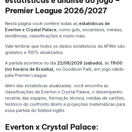
estatísticas e análise do jogo –
Premier League 2026/2027
Nesta página você confere todas as
estatísticas de
Everton x Crystal Palace
, como gols, escanteios, médias,
tendências, classificações e muito mais.
Vale lembrar que todos os dados estatísticos da APWin são
gratuitos e 100% atualizados.
A partida acontece no dia
22/08/2026 (sábado)
, às
11h00
(no horário de Brasília),
no Goodison Park, em jogo válido
pela Premier League.
Além das estatísticas atualizadas, você encontra as
classificações de Everton x Crystal Palace, o desempenho
recente das equipes, formação técnica, médias de cartões,
histórico do confronto direto e projeções matemáticas para
essa partida do futebol inglês.
Everton x Crystal Palace: