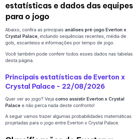
estatísticas e dados das equipes
para o jogo
Abaixo, confira as principais
análises pré-jogo
Everton x
Crystal Palace
, incluindo sequências recentes, média de
gols, escanteios e informações por tempo de jogo.
Você também pode conferir todos esses dados nas tabelas
desta página.
Principais estatísticas de Everton x
Crystal Palace - 22/08/2026
Quer ver ao jogo? Veja
como assistir Everton x Crystal
Palace
e não perca nada deste confronto!
A seguir vamos trazer algumas probabilidades matemáticas
projetadas para o jogo entre Everton x Crystal Palace.