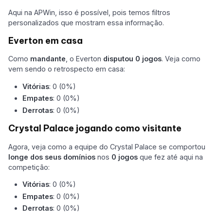
Aqui na APWin, isso é possível, pois temos filtros
personalizados que mostram essa informação.
Everton em casa
Como
mandante
, o Everton
disputou 0 jogos
. Veja como
vem sendo o retrospecto em casa:
Vitórias
: 0 (0%)
Empates
: 0 (0%)
Derrotas
: 0 (0%)
Crystal Palace jogando como visitante
Agora, veja como a equipe do Crystal Palace se comportou
longe dos seus domínios
nos
0 jogos
que fez até aqui na
competição:
Vitórias
: 0 (0%)
Empates
: 0 (0%)
Derrotas
: 0 (0%)