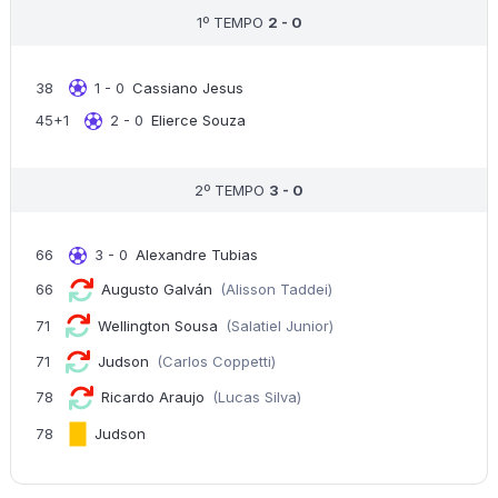
1º TEMPO
2 - 0
38
1 - 0
Cassiano Jesus
45+1
2 - 0
Elierce Souza
2º TEMPO
3 - 0
66
3 - 0
Alexandre Tubias
66
Augusto Galván
(Alisson Taddei)
71
Wellington Sousa
(Salatiel Junior)
71
Judson
(Carlos Coppetti)
78
Ricardo Araujo
(Lucas Silva)
78
Judson