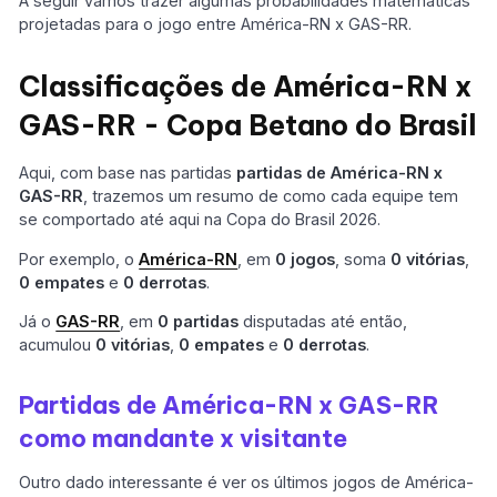
A seguir vamos trazer algumas probabilidades matemáticas
projetadas para o jogo entre América-RN x GAS-RR.
Classificações de América-RN x
GAS-RR - Copa Betano do Brasil
Aqui, com base nas partidas
partidas de América-RN x
GAS-RR
, trazemos um resumo de como cada equipe tem
se comportado até aqui na Copa do Brasil 2026.
Por exemplo, o
América-RN
, em
0 jogos
, soma
0 vitórias
,
0 empates
e
0 derrotas
.
Já o
GAS-RR
, em
0 partidas
disputadas até então,
acumulou
0 vitórias
,
0 empates
e
0 derrotas
.
Partidas de América-RN x GAS-RR
como mandante x visitante
Outro dado interessante é ver os últimos jogos de América-