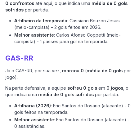
0 confrontos
até aqui, o que indica uma
média de 0 gols
sofridos
por partida.
Artilheiro da temporada
: Cassiano Bouzon Jesus
(meio-campista) - 2 gols feitos em 2026.
Melhor assistente
: Carlos Afonso Coppetti (meio-
campista) - 1 passes para gol na temporada.
GAS-RR
Já o GAS-RR, por sua vez,
marcou 0
(
média de 0 gols
por
jogo).
Na parte defensiva, a equipe
sofreu 0 gols
em
0 jogos
, o
que indica uma
média de 0 gols sofridos
por partida.
Artilharia (2026)
: Eric Santos do Rosario (atacante) - 0
gols feitos na temporada.
Melhor assistente
: Eric Santos do Rosario (atacante) -
0 assistências.