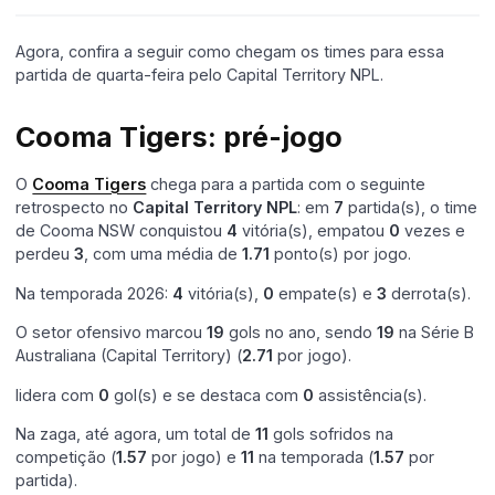
Agora, confira a seguir como chegam os times para essa
partida de quarta-feira pelo Capital Territory NPL.
Cooma Tigers: pré-jogo
O
Cooma Tigers
chega para a partida com o seguinte
retrospecto no
Capital Territory NPL
: em
7
partida(s), o time
de Cooma NSW conquistou
4
vitória(s), empatou
0
vezes e
perdeu
3
, com uma média de
1.71
ponto(s) por jogo.
Na temporada 2026:
4
vitória(s),
0
empate(s) e
3
derrota(s).
O setor ofensivo marcou
19
gols no ano, sendo
19
na Série B
Australiana (Capital Territory) (
2.71
por jogo).
lidera com
0
gol(s) e se destaca com
0
assistência(s).
Na zaga, até agora, um total de
11
gols sofridos na
competição (
1.57
por jogo) e
11
na temporada (
1.57
por
partida).