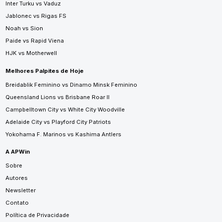
Inter Turku vs Vaduz
Jablonec vs Rigas FS
Noah vs Sion
Paide vs Rapid Viena
HJK vs Motherwell
Melhores Palpites de Hoje
Breidablik Feminino vs Dinamo Minsk Feminino
Queensland Lions vs Brisbane Roar II
Campbelltown City vs White City Woodville
Adelaide City vs Playford City Patriots
Yokohama F. Marinos vs Kashima Antlers
A APWin
Sobre
Autores
Newsletter
Contato
Política de Privacidade