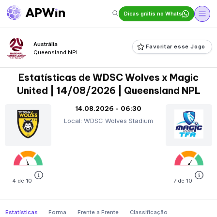
Dicas grátis no Whats
Austrália
Favoritar esse Jogo
Queensland NPL
Estatísticas de WDSC Wolves x Magic
United | 14/08/2026 | Queensland NPL
14.08.2026 - 06:30
Local: WDSC Wolves Stadium
4 de 10
7 de 10
Estatísticas
Forma
Frente a Frente
Classificação