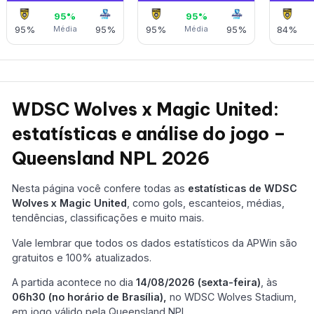
95%
95%
95%
Média
95%
95%
Média
95%
84%
WDSC Wolves x Magic United:
estatísticas e análise do jogo –
Queensland NPL 2026
Nesta página você confere todas as
estatísticas de WDSC
Wolves x Magic United
, como gols, escanteios, médias,
tendências, classificações e muito mais.
Vale lembrar que todos os dados estatísticos da APWin são
gratuitos e 100% atualizados.
A partida acontece no dia
14/08/2026 (sexta-feira)
, às
06h30 (no horário de Brasília),
no WDSC Wolves Stadium,
em jogo válido pela Queensland NPL.