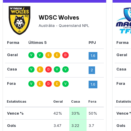
WDSC Wolves
Austrália - Queensland NPL
Forma
Últimos 5
PPJ
Forma
Geral
Geral
V
V
E
E
D
1.6
Casa
Casa
V
E
D
V
V
2
Fora
Fora
V
E
D
E
V
1.6
Estatísticas
Geral
Casa
Fora
Estatísti
Vence %
42%
33%
50%
Vence 
Gols
3.47
3.22
3.7
Gols