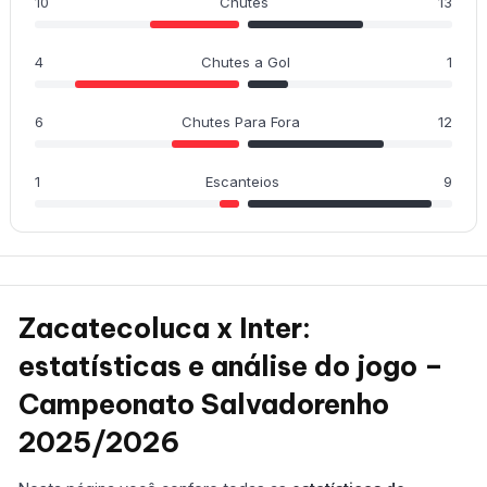
10
Chutes
13
4
Chutes a Gol
1
6
Chutes Para Fora
12
1
Escanteios
9
Zacatecoluca x Inter:
estatísticas e análise do jogo –
Campeonato Salvadorenho
2025/2026