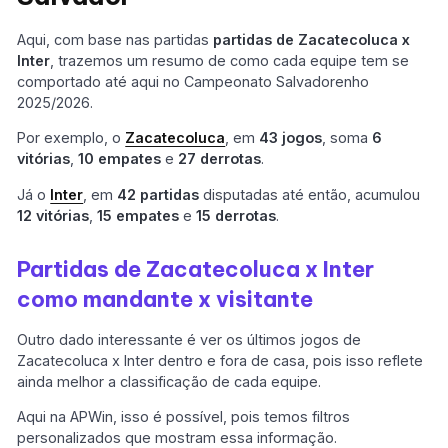
Aqui, com base nas partidas
partidas de Zacatecoluca x
Inter
, trazemos um resumo de como cada equipe tem se
comportado até aqui no Campeonato Salvadorenho
2025/2026.
Por exemplo, o
Zacatecoluca
, em
43 jogos
, soma
6
vitórias
,
10 empates
e
27 derrotas
.
Já o
Inter
, em
42 partidas
disputadas até então, acumulou
12 vitórias
,
15 empates
e
15 derrotas
.
Partidas de Zacatecoluca x Inter
como mandante x visitante
Outro dado interessante é ver os últimos jogos de
Zacatecoluca x Inter dentro e fora de casa, pois isso reflete
ainda melhor a classificação de cada equipe.
Aqui na APWin, isso é possível, pois temos filtros
personalizados que mostram essa informação.