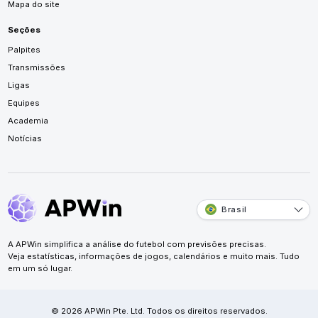
Mapa do site
Seções
Palpites
Transmissões
Ligas
Equipes
Academia
Notícias
Brasil
A APWin simplifica a análise do futebol com previsões precisas.
Veja estatísticas, informações de jogos, calendários e muito mais. Tudo
em um só lugar.
© 2026 APWin Pte. Ltd. Todos os direitos reservados.