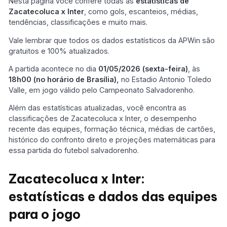
Nesta página você confere todas as
estatísticas de
Zacatecoluca x Inter
, como gols, escanteios, médias,
tendências, classificações e muito mais.
Vale lembrar que todos os dados estatísticos da APWin são
gratuitos e 100% atualizados.
A partida acontece no dia
01/05/2026 (sexta-feira)
, às
18h00 (no horário de Brasília),
no Estadio Antonio Toledo
Valle, em jogo válido pelo Campeonato Salvadorenho.
Além das estatísticas atualizadas, você encontra as
classificações de Zacatecoluca x Inter, o desempenho
recente das equipes, formação técnica, médias de cartões,
histórico do confronto direto e projeções matemáticas para
essa partida do futebol salvadorenho.
Zacatecoluca x Inter:
estatísticas e dados das equipes
para o jogo