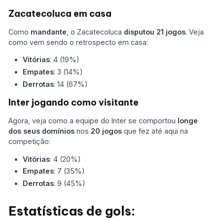
Zacatecoluca em casa
Como
mandante
, o Zacatecoluca
disputou 21 jogos
. Veja
como vem sendo o retrospecto em casa:
Vitórias
: 4 (19%)
Empates
: 3 (14%)
Derrotas
: 14 (67%)
Inter jogando como visitante
Agora, veja como a equipe do Inter se comportou
longe
dos seus domínios
nos
20 jogos
que fez até aqui na
competição:
Vitórias
: 4 (20%)
Empates
: 7 (35%)
Derrotas
: 9 (45%)
Estatísticas de gols: