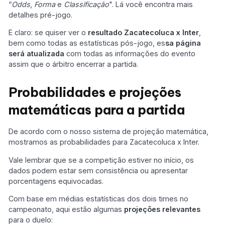
“
Odds
,
Forma
e
Classificação
". Lá você encontra mais
detalhes pré-jogo.
E claro: se quiser ver o
resultado Zacatecoluca x Inter
,
bem como todas as estatísticas pós-jogo, es
sa página
será atualizada
com todas as informações do evento
assim que o árbitro encerrar a partida.
Probabilidades e projeções
matemáticas para a partida
De acordo com o nosso sistema de projeção matemática,
mostramos as probabilidades para Zacatecoluca x Inter.
Vale lembrar que se a competição estiver no início, os
dados podem estar sem consistência ou apresentar
porcentagens equivocadas.
Com base em médias estatísticas dos dois times no
campeonato, aqui estão algumas
projeções relevantes
para o duelo: