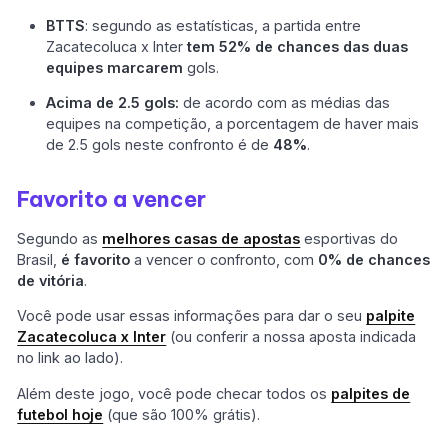
BTTS
: segundo as estatísticas, a partida entre
Zacatecoluca x Inter
tem 52% de chances das duas
equipes marcarem
gols.
Acima de 2.5 gols:
de acordo com as médias das
equipes na competição, a porcentagem de haver mais
de 2.5 gols neste confronto é de
48%
.
Favorito a vencer
Segundo as
melhores casas de apostas
esportivas do
Brasil,
é favorito
a vencer o confronto, com
0% de chances
de vitória
.
Você pode usar essas informações para dar o seu
palpite
Zacatecoluca x Inter
(ou conferir a nossa aposta indicada
no link ao lado).
Além deste jogo, você pode checar todos os
palpites de
futebol hoje
(que são 100% grátis).