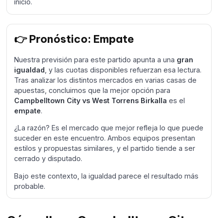
inicio.
👉 Pronóstico: Empate
Nuestra previsión para este partido apunta a una
gran
igualdad
, y las cuotas disponibles refuerzan esa lectura.
Tras analizar los distintos mercados en varias casas de
apuestas, concluimos que la mejor opción para
Campbelltown City vs West Torrens Birkalla
es el
empate
.
¿La razón? Es el mercado que mejor refleja lo que puede
suceder en este encuentro. Ambos equipos presentan
estilos y propuestas similares, y el partido tiende a ser
cerrado y disputado.
Bajo este contexto, la igualdad parece el resultado más
probable.