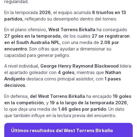
regularidad.
En la temporada
2026
, el equipo acumula
8 triunfos en 13
partidos
, reflejando su desempeño dentro del torneo.
En el plano ofensivo,
West Torrens Birkalla
ha conseguido
27 goles en la temporada
, de los cuales
27 se registraron
en el South Australia NPL
, con una media de
2.08 por
encuentro
. Son cifras que ayudan a dimensionar su
capacidad para generar peligro.
A nivel individual,
George Henry Raymond Blackwood
lidera
el apartado goleador con
4 goles
, mientras que
Nathan
Andijanto
destaca como principal asistidor, con
1 pases
decisivos
.
En defensa,
del West Torrens Birkalla
ha encajado
19 goles
en la competición
, y
19 a lo largo de la temporada 2026
,
lo que deja una media de
1.46 goles por partido
. Un dato
que también influye en la lectura previa del encuentro.
Últimos resultados del West Torrens Birkalla