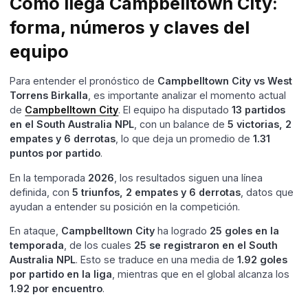
Cómo llega Campbelltown City:
forma, números y claves del
equipo
Para entender el pronóstico de
Campbelltown City vs West
Torrens Birkalla
, es importante analizar el momento actual
de
Campbelltown City
. El equipo ha disputado
13 partidos
en el South Australia NPL
, con un balance de
5 victorias, 2
empates y 6 derrotas
, lo que deja un promedio de
1.31
puntos por partido
.
En la temporada
2026
, los resultados siguen una línea
definida, con
5 triunfos, 2 empates y 6 derrotas
, datos que
ayudan a entender su posición en la competición.
En ataque,
Campbelltown City
ha logrado
25 goles en la
temporada
, de los cuales
25 se registraron en el South
Australia NPL
. Esto se traduce en una media de
1.92 goles
por partido en la liga
, mientras que en el global alcanza los
1.92 por encuentro
.