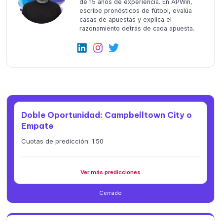
de 15 años de experiencia. En APWin,
escribe pronósticos de fútbol, evalúa
casas de apuestas y explica el
razonamiento detrás de cada apuesta.
Doble Oportunidad: Campbelltown City o
Empate
Cuotas de predicción: 1.50
Ver más predicciones
Cerrado