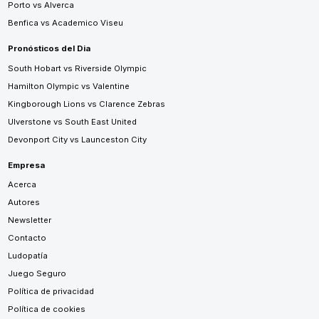
Porto vs Alverca
Benfica vs Academico Viseu
Pronósticos del Dia
South Hobart vs Riverside Olympic
Hamilton Olympic vs Valentine
Kingborough Lions vs Clarence Zebras
Ulverstone vs South East United
Devonport City vs Launceston City
Empresa
Acerca
Autores
Newsletter
Contacto
Ludopatía
Juego Seguro
Política de privacidad
Política de cookies