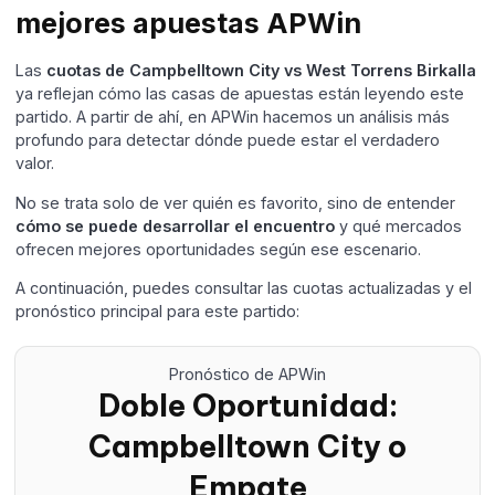
mejores apuestas APWin
Las
cuotas de Campbelltown City vs West Torrens Birkalla
ya reflejan cómo las casas de apuestas están leyendo este
partido. A partir de ahí, en APWin hacemos un análisis más
profundo para detectar dónde puede estar el verdadero
valor.
No se trata solo de ver quién es favorito, sino de entender
cómo se puede desarrollar el encuentro
y qué mercados
ofrecen mejores oportunidades según ese escenario.
A continuación, puedes consultar las cuotas actualizadas y el
pronóstico principal para este partido:
Pronóstico de APWin
Doble Oportunidad:
Campbelltown City o
Empate