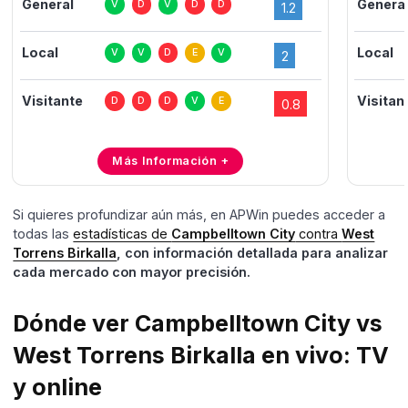
General
Genera
V
D
V
D
D
1.2
Local
Local
V
V
D
E
V
2
Visitante
Visitan
D
D
D
V
E
0.8
Más Información +
Si quieres profundizar aún más, en APWin puedes acceder a
todas las
estadísticas de
Campbelltown City
contra
West
Torrens Birkalla
, con información detallada para analizar
cada mercado con mayor precisión.
Dónde ver Campbelltown City vs
West Torrens Birkalla en vivo: TV
y online