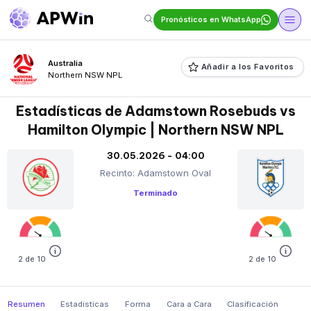
Pronósticos en WhatsApp
Australia
Añadir a los Favoritos
Northern NSW NPL
Estadísticas de Adamstown Rosebuds vs
Hamilton Olympic | Northern NSW NPL
30.05.2026 - 04:00
Recinto: Adamstown Oval
Terminado
2 de 10
2 de 10
Resumen
Estadísticas
Forma
Cara a Cara
Clasificación